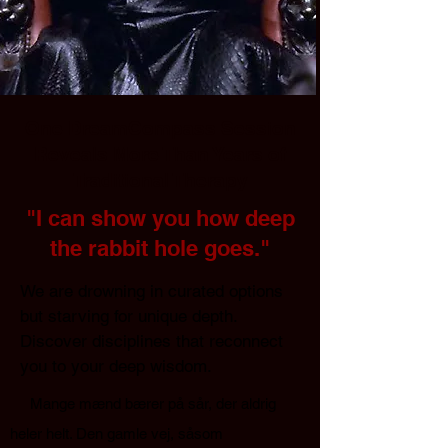
One DreamCompass Session
Reveals More Than Years of
Traditional Therapy
"I can show you how deep
the rabbit hole goes."
We are drowning in curated options
but starving for unique depth.
Discover disciplines that reconnect
you to your deep wisdom. ​
Mange mænd bærer på sår, der aldrig
heler helt. Den gamle vej, såsom