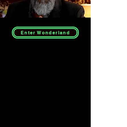
Enter Wonderland
Mange mænd bærer på sår, der
aldrig heler helt. Den gamle vej, såsom
samtaleterapi, viljestyrke eller at
forsøge at ”tænke sig ud af” smerten,
slår ofte ikke til.
Du har sandsynligvis prøvet at
konfrontere dine udfordringer direkte,
blot for at ende med at føle dig
overvældet, retraumatiseret eller fanget