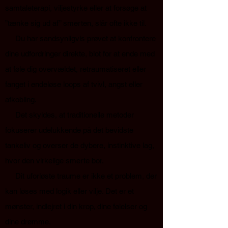
samtaleterapi, viljestyrke eller at forsøge at
”tænke sig ud af” smerten, slår ofte ikke til.
Du har sandsynligvis prøvet at konfrontere
dine udfordringer direkte, blot for at ende med
at føle dig overvældet, retraumatiseret eller
fanget i endeløse loops af tvivl, angst eller
afkobling.
Det skyldes, at traditionelle metoder
fokuserer udelukkende på det bevidste
tankeliv og overser de dybere, instinktive lag,
hvor den virkelige smerte bor.
Dit uforløste traume er ikke et problem, der
kan løses med logik eller vilje. Det er et
mønster, indlejret i din krop, dine følelser og
dine drømme.