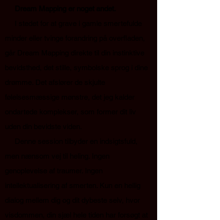
Dream Mapping er noget andet.
I stedet for at grave i gamle smertefulde
minder eller tvinge forandring på overfladen,
går Dream Mapping direkte til din instinktive
bevidsthed, det stille, symbolske sprog i dine
drømme. Det afslører de skjulte
følelsesmæssige mønstre, det jeg kalder
ondartede komplekser, som former dit liv
uden din bevidste viden.
Denne session tilbyder en indsigtsfuld,
men nænsom vej til heling. Ingen
genoplevelse af traumer. Ingen
intellektualisering af smerten. Kun en hellig
dialog mellem dig og dit dybeste selv, hvor
visdommen, din sjæl hele tiden har forsøgt at