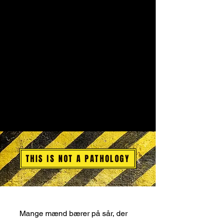
plads.
Hvis du er træt af at føle dig fastlåst,
isoleret eller misforstået, er Dream
Mapping din invitation til at generobre
din personlige kraft og træde ind i et
friere og mere autentisk liv.
THIS IS NOT A PATHOLOGY
Mange mænd bærer på sår, der