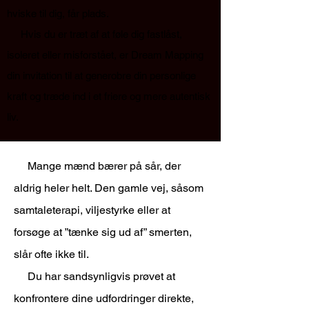
hviske til dig, får plads.
Hvis du er træt af at føle dig fastlåst,
isoleret eller misforstået, er Dream Mapping
din invitation til at generobre din personlige
kraft og træde ind i et friere og mere autentisk
liv.
Mange mænd bærer på sår, der
aldrig heler helt. Den gamle vej, såsom
samtaleterapi, viljestyrke eller at
forsøge at ”tænke sig ud af” smerten,
slår ofte ikke til.
Du har sandsynligvis prøvet at
konfrontere dine udfordringer direkte,