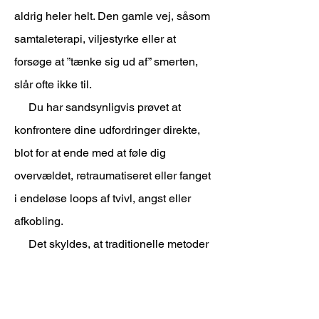
aldrig heler helt. Den gamle vej, såsom
samtaleterapi, viljestyrke eller at
forsøge at ”tænke sig ud af” smerten,
slår ofte ikke til.
Du har sandsynligvis prøvet at
konfrontere dine udfordringer direkte,
blot for at ende med at føle dig
overvældet, retraumatiseret eller fanget
i endeløse loops af tvivl, angst eller
afkobling.
Det skyldes, at traditionelle metoder
fokuserer udelukkende på det bevidste
tankeliv og overser de dybere,
instinktive lag, hvor den virkelige