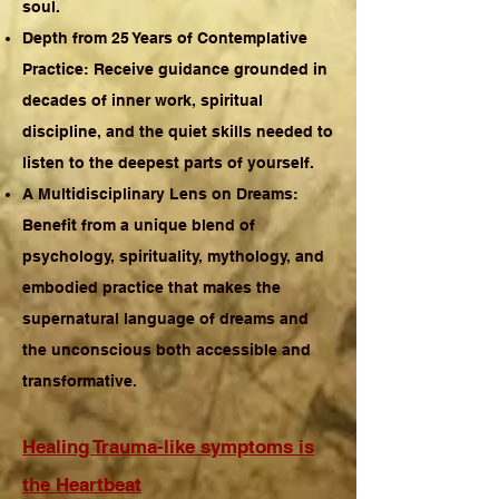
soul.
Depth from 25 Years of Contemplative
Practice: Receive guidance grounded in
decades of inner work, spiritual
discipline, and the quiet skills needed to
listen to the deepest parts of yourself.
A Multidisciplinary Lens on Dreams:
Benefit from a unique blend of
psychology, spirituality, mythology, and
embodied practice that makes the
supernatural language of dreams and
the unconscious both accessible and
transformative.
Healing Trauma-like symptoms is
the Heartbeat