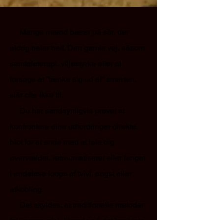
Mange mænd bærer på sår, der
aldrig heler helt. Den gamle vej, såsom
samtaleterapi, viljestyrke eller at
forsøge at ”tænke sig ud af” smerten,
slår ofte ikke til.
Du har sandsynligvis prøvet at
konfrontere dine udfordringer direkte,
blot for at ende med at føle dig
overvældet, retraumatiseret eller fanget
i endeløse loops af tvivl, angst eller
afkobling.
Det skyldes, at traditionelle metoder