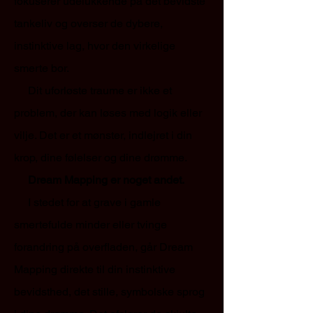
fokuserer udelukkende på det bevidste
tankeliv og overser de dybere,
instinktive lag, hvor den virkelige
smerte bor.
Dit uforløste traume er ikke et
problem, der kan løses med logik eller
vilje. Det er et mønster, indlejret i din
krop, dine følelser og dine drømme.
Dream Mapping er noget andet.
I stedet for at grave i gamle
smertefulde minder eller tvinge
forandring på overfladen, går Dream
Mapping direkte til din instinktive
bevidsthed, det stille, symbolske sprog