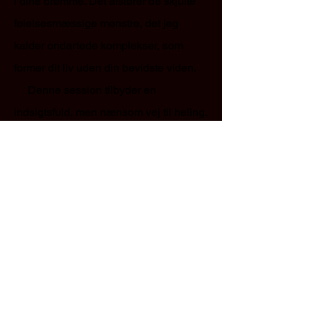
i dine drømme. Det afslører de skjulte
følelsesmæssige mønstre, det jeg
kalder ondartede komplekser, som
former dit liv uden din bevidste viden.
Denne session tilbyder en
indsigtsfuld, men nænsom vej til heling.
Ingen genoplevelse af traumer. Ingen
intellektualisering af smerten. Kun en
hellig dialog mellem dig og dit dybeste
selv, hvor visdommen, din sjæl hele
tiden har forsøgt at hviske til dig, får
plads.
Hvis du er træt af at føle dig fastlåst,
isoleret eller misforstået, er Dream